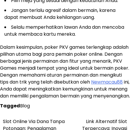
Pilih meja yang sesuai dengan kebutuhan Anda.
Jangan terlalu agresif dalam bermain, karena
dapat membuat Anda kehilangan uang.
Selalu memperhatikan lawan Anda dan mencoba
untuk membaca kartu mereka.
Dalam kesimpulan, poker PKV games terlengkap adalah
pilihan utama bagi para pemain poker online. Dengan
berbagai jenis permainan dan fitur yang menarik, PKV
Games menjadi tempat yang ideal untuk bermain poker.
Dengan memahami aturan permainan dan mengikuti
tips dan trik yang telah disebutkan oleh
Newmacau88
ini,
Anda dapat meningkatkan kemungkinan untuk menang
dan memiliki pengalaman bermain yang menyenangkan.
Tagged
Blog
Slot Online Via Dana Tanpa
Link Alternatif Slot
Navigasi
Potongan: Pengalaman
Terpercaya: Inovasi