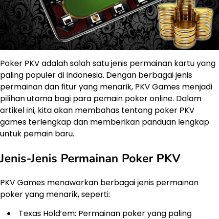
Poker PKV adalah salah satu jenis permainan kartu yang
paling populer di Indonesia. Dengan berbagai jenis
permainan dan fitur yang menarik, PKV Games menjadi
pilihan utama bagi para pemain poker online. Dalam
artikel ini, kita akan membahas tentang poker PKV
games terlengkap dan memberikan panduan lengkap
untuk pemain baru.
Jenis-Jenis Permainan Poker PKV
PKV Games menawarkan berbagai jenis permainan
poker yang menarik, seperti:
Texas Hold’em: Permainan poker yang paling