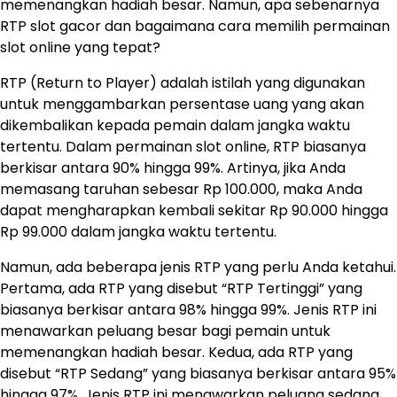
memenangkan hadiah besar. Namun, apa sebenarnya
RTP slot gacor dan bagaimana cara memilih permainan
slot online yang tepat?
RTP (Return to Player) adalah istilah yang digunakan
untuk menggambarkan persentase uang yang akan
dikembalikan kepada pemain dalam jangka waktu
tertentu. Dalam permainan slot online, RTP biasanya
berkisar antara 90% hingga 99%. Artinya, jika Anda
memasang taruhan sebesar Rp 100.000, maka Anda
dapat mengharapkan kembali sekitar Rp 90.000 hingga
Rp 99.000 dalam jangka waktu tertentu.
Namun, ada beberapa jenis RTP yang perlu Anda ketahui.
Pertama, ada RTP yang disebut “RTP Tertinggi” yang
biasanya berkisar antara 98% hingga 99%. Jenis RTP ini
menawarkan peluang besar bagi pemain untuk
memenangkan hadiah besar. Kedua, ada RTP yang
disebut “RTP Sedang” yang biasanya berkisar antara 95%
hingga 97%. Jenis RTP ini menawarkan peluang sedang