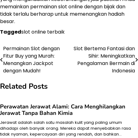
memainkan permainan slot online dengan bijak dan
tidak terlalu berharap untuk memenangkan hadiah
besar.
Tagged
slot online terbaik
Permainan Slot dengan
Slot Bertema Fantasi dan
Navigasi
Fitur Buy yang Murah:
Sihir: Meningkatkan
pos
Menangkan Jackpot
Pengalaman Bermain di
dengan Mudah!
Indonesia
Related Posts
Perawatan Jerawat Alami: Cara Menghilangkan
Jerawat Tanpa Bahan Kimia
Jerawat adalah salah satu masalah kulit yang paling umum
dihadapi oleh banyak orang. Mereka dapat menyebabkan rasa
tidak nyaman, kepercayaan diri yang rendah, dan bahkan…