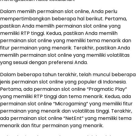
Dalam memilih permainan slot online, Anda perlu
mempertimbangkan beberapa hal berikut. Pertama,
pastikan Anda memilih permainan slot online yang
memiliki RTP tinggi. Kedua, pastikan Anda memilih
permainan slot online yang memiliki tema menarik dan
fitur permainan yang menarik. Terakhir, pastikan Anda
memilih permainan slot online yang memiliki volatilitas
yang sesuai dengan preferensi Anda.
Dalam beberapa tahun terakhir, telah muncul beberapa
jenis permainan slot online yang populer di Indonesia.
Pertama, ada permainan slot online “Pragmatic Play”
yang memiliki RTP tinggi dan tema menarik. Kedua, ada
permainan slot online “Microgaming” yang memiliki fitur
permainan yang menarik dan volatilitas tinggi. Terakhir,
ada permainan slot online “NetEnt” yang memiliki tema
menarik dan fitur permainan yang menarik.